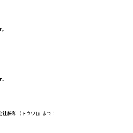
す。
す。
会社藤和（トウワ)』まで！