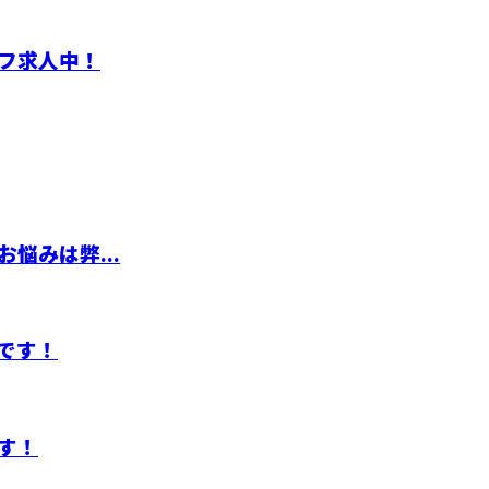
フ求人中！
悩みは弊...
です！
す！