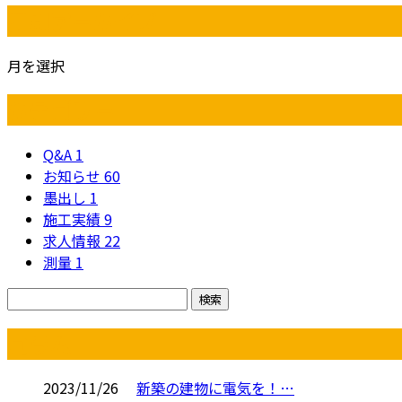
月別アーカイブ
月を選択
カテゴリー
Q&A
1
お知らせ
60
墨出し
1
施工実績
9
求人情報
22
測量
1
コラム
2023/11/26
新築の建物に電気を！…